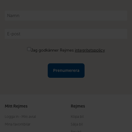
Namn
*
E-
post
*
Samtycke
Jag godkänner Rejmes
integritetspolicy
Mitt Rejmes
Rejmes
Logga in - Mitt avtal
Köpa bil
Mina favoritbilar
Sälja bil
Äga bil