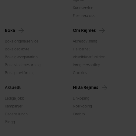
Kundservice
Fakturera oss
Boka
Om Rejmes
Boka originalservice
Årsredovisning
Boka däckbyte
Hållbarhet
Boka glasreparation
Visselblåsarfunktion
Boka skadebesiktning
Integritetspolicy
Boka provkörning
Cookies
Aktuellt
Hitta Rejmes
Lediga jobb
Linköping
Kampanjer
Norrköping
Dagens lunch
Örebro
Blogg