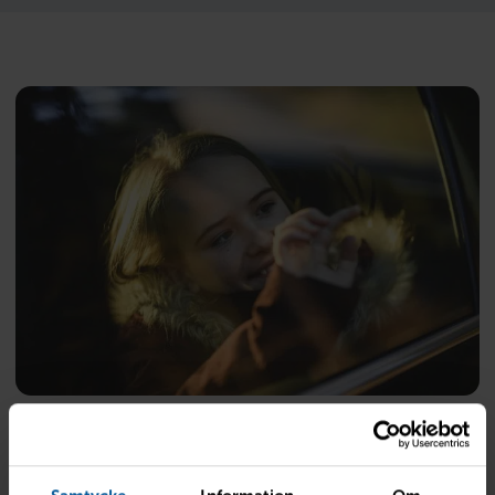
Vad kostar det att byta vindruta?
Kostnaden för ett vindrutebyte varierar beroende på
bilmodell, glastyp och försäkring. Har du glasförsäkring