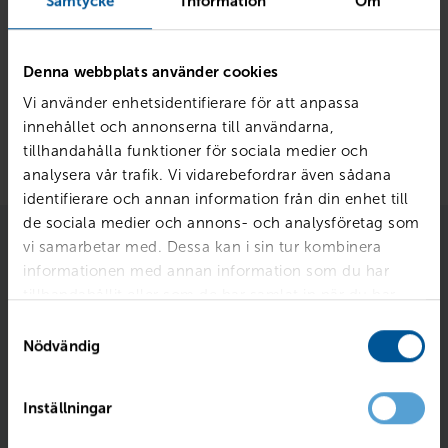
Samtycke
Information
Om
betalar du vanligtvis endast självrisken.
Prisexempel:
Denna webbplats använder cookies
Byta vindruta
: ca 1 500-3 000 kr (självrisk)
Vi använder enhetsidentifierare för att anpassa
Laga stenskott:
ca 0-200 kr
innehållet och annonserna till användarna,
tillhandahålla funktioner för sociala medier och
analysera vår trafik. Vi vidarebefordrar även sådana
identifierare och annan information från din enhet till
de sociala medier och annons- och analysföretag som
vi samarbetar med. Dessa kan i sin tur kombinera
informationen med annan information som du har
tillhandahållit eller som de har samlat in när du har
använt deras tjänster.
Samtyckesval
Nödvändig
Inställningar