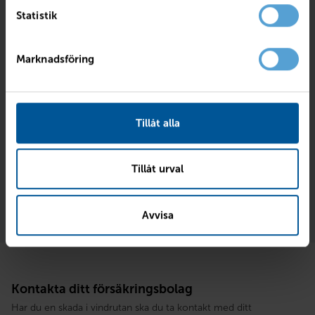
Statistik
Marknadsföring
Vad täcker försäkringen?
Tillåt alla
Har du hel- eller halvförsäkring omfattas glasskador
vanligtvis av din glasförsäkring.
Du betalar normalt endast självrisken.
Tillåt urval
Vi hjälper dig med kontakten med försäkringsbolaget.
Vi hanterar skadeärendet så smidigt som möjligt.
Avvisa
Kontakta ditt försäkringsbolag
Har du en skada i vindrutan ska du ta kontakt med ditt